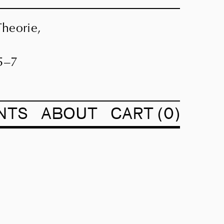
heorie,
5–7
NTS
ABOUT
CART
0