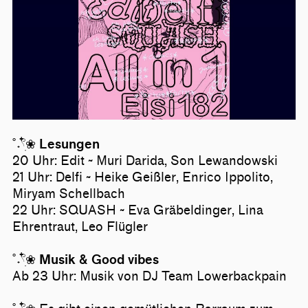
˚˖𓍢ִ໋❀
Lesungen
20 Uhr: Edit ~ Muri Darida, Son Lewandowski
21 Uhr: Delfi ~ Heike Geißler, Enrico Ippolito,
Miryam Schellbach
22 Uhr: SQUASH ~ Eva Gräbeldinger, Lina
Ehrentraut, Leo Flügler
˚˖𓍢ִ໋❀
Musik & Good vibes
Ab 23 Uhr: Musik von DJ Team Lowerbackpain