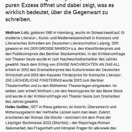
puren Exzess öffnet und dabei zeigt, was es
wirklich bedeutet, über die Gegenwart zu
schreiben.
Wolfram Lotz
, geboren 1981 in Hamburg, wuchs im Schwarzwald auf. Er
studierte Literatur-, Kunst- und Medienwissenschaft in Konstanz und
Literarisches Schreiben am Deutschen Literaturinstitut Leipzig. 2011
gewann er mit
DER GROSSE MARSCH
u.a. den Kleistförderpreis und
den Publikumspreis des Berliner Stückemarktes. In der Kritikerumfrage
von Theater heute wurde er zum Nachwuchsdramatiker des Jahres
gewählt. Nach dem Erfolg von
EINIGE NACHRICHTEN AN DAS ALL
erhielt er 2012 den Dramatikerpreis des Kulturkreises der Deutschen
Wirtschaft und 2013 den Kasseler Förderpreis für Komische Literatur.
DIE LÄCHERLICHE FINSTERNIS
wurde 2015 zum Berliner
Theatertreffen und zu den Mülheimer Theatertagen eingeladen. Im
selben Jahr erhielt Wolfram Lotz den Nestroypreis für das Beste Stück
und wurde in der Kritikerumfrage von Theater heute zum Dramatiker
des Jahres gewählt.
Heike Geißler
, 1977 in Riesa geboren, ist Autorin, Übersetzerin und
Mitherausgeberin der Heftreihe
Lücken kann man lesen
. Zuletzt
erschienen der Roman
Die Woche
– nominiert mit dem Preis der
Leipziger Buchmesse 2022 (Shortlist) – der Reportage-Roman
Saisonarbeit
, das Fragenheft und Hörspiel
Fragen für alle
sowie das